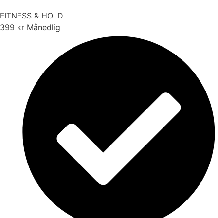
FITNESS & HOLD
399
kr
Månedlig